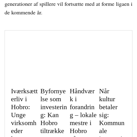
generationer af spillere vil fortsætte med at forme ligaen i
de kommende år.
Iværksætt
Byfornye
Håndvær
Når
erliv i
lse som
k i
kultur
Hobro:
investerin
forandrin
betaler
Unge
g: Kan
g – lokale
sig:
virksomh
Hobro
mestre i
Kommun
eder
tiltrække
Hobro
ale