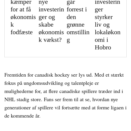
kæmper
nye
går
investerin
for at få
investerin
forrest i
ger
økonomis
ger og
den
styrker
k
skabe
grønne
liv og
fodfæste
økonomis
omstillin
lokaløkon
k vækst?
g
omi i
Hobro
Fremtiden for canadisk hockey ser lys ud. Med et stærkt
fokus på ungdomsudvikling og talentpleje er
mulighederne for, at flere canadiske spillere træder ind i
NHL stadig store. Fans ser frem til at se, hvordan nye
generationer af spillere vil fortsætte med at forme ligaen i
de kommende år.