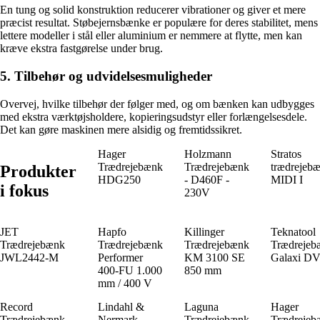
En tung og solid konstruktion reducerer vibrationer og giver et mere
præcist resultat. Støbejernsbænke er populære for deres stabilitet, mens
lettere modeller i stål eller aluminium er nemmere at flytte, men kan
kræve ekstra fastgørelse under brug.
5. Tilbehør og udvidelsesmuligheder
Overvej, hvilke tilbehør der følger med, og om bænken kan udbygges
med ekstra værktøjsholdere, kopieringsudstyr eller forlængelsesdele.
Det kan gøre maskinen mere alsidig og fremtidssikret.
Hager
Holzmann
Stratos
Trædrejebænk
Trædrejebænk
trædrejeb
Produkter
HDG250
- D460F -
MIDI I
i fokus
230V
JET
Hapfo
Killinger
Teknatool
Trædrejebænk
Trædrejebænk
Trædrejebænk
Trædrejeb
JWL2442-M
Performer
KM 3100 SE
Galaxi D
400-FU 1.000
850 mm
mm / 400 V
Record
Lindahl &
Laguna
Hager
Trædrejebænk
Nermark
Trædrejebænk
Trædrejeb