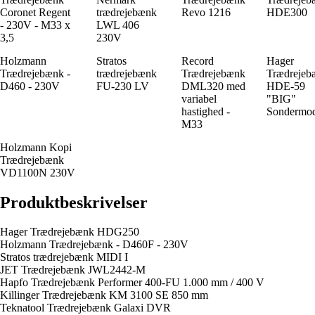
Coronet Regent
trædrejebænk
Revo 1216
HDE300
- 230V - M33 x
LWL 406
3,5
230V
Holzmann
Stratos
Record
Hager
Trædrejebænk -
trædrejebænk
Trædrejebænk
Trædrejeb
D460 - 230V
FU-230 LV
DML320 med
HDE-59
variabel
"BIG"
hastighed -
Sondermod
M33
Holzmann Kopi
Trædrejebænk
VD1100N 230V
Produktbeskrivelser
Hager Trædrejebænk HDG250
Holzmann Trædrejebænk - D460F - 230V
Stratos trædrejebænk MIDI I
JET Trædrejebænk JWL2442-M
Hapfo Trædrejebænk Performer 400-FU 1.000 mm / 400 V
Killinger Trædrejebænk KM 3100 SE 850 mm
Teknatool Trædrejebænk Galaxi DVR