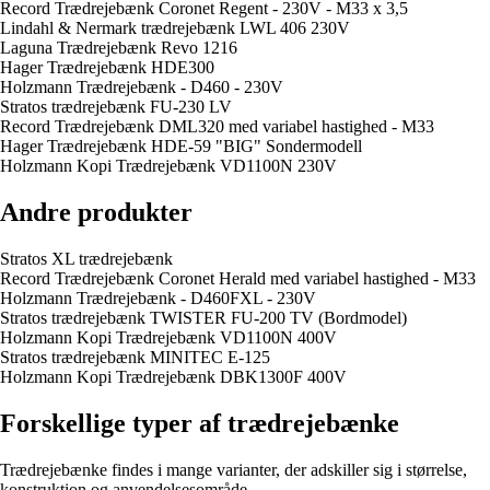
Record Trædrejebænk Coronet Regent - 230V - M33 x 3,5
Lindahl & Nermark trædrejebænk LWL 406 230V
Laguna Trædrejebænk Revo 1216
Hager Trædrejebænk HDE300
Holzmann Trædrejebænk - D460 - 230V
Stratos trædrejebænk FU-230 LV
Record Trædrejebænk DML320 med variabel hastighed - M33
Hager Trædrejebænk HDE-59 "BIG" Sondermodell
Holzmann Kopi Trædrejebænk VD1100N 230V
Andre produkter
Stratos XL trædrejebænk
Record Trædrejebænk Coronet Herald med variabel hastighed - M33
Holzmann Trædrejebænk - D460FXL - 230V
Stratos trædrejebænk TWISTER FU-200 TV (Bordmodel)
Holzmann Kopi Trædrejebænk VD1100N 400V
Stratos trædrejebænk MINITEC E-125
Holzmann Kopi Trædrejebænk DBK1300F 400V
Forskellige typer af trædrejebænke
Trædrejebænke findes i mange varianter, der adskiller sig i størrelse,
konstruktion og anvendelsesområde.