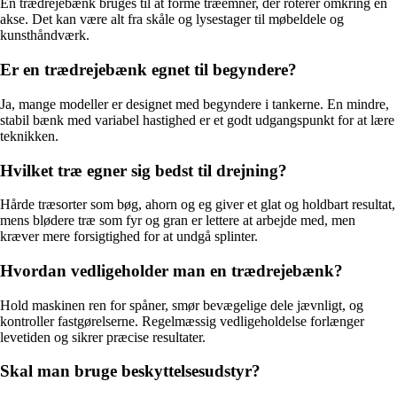
En trædrejebænk bruges til at forme træemner, der roterer omkring en
akse. Det kan være alt fra skåle og lysestager til møbeldele og
kunsthåndværk.
Er en trædrejebænk egnet til begyndere?
Ja, mange modeller er designet med begyndere i tankerne. En mindre,
stabil bænk med variabel hastighed er et godt udgangspunkt for at lære
teknikken.
Hvilket træ egner sig bedst til drejning?
Hårde træsorter som bøg, ahorn og eg giver et glat og holdbart resultat,
mens blødere træ som fyr og gran er lettere at arbejde med, men
kræver mere forsigtighed for at undgå splinter.
Hvordan vedligeholder man en trædrejebænk?
Hold maskinen ren for spåner, smør bevægelige dele jævnligt, og
kontroller fastgørelserne. Regelmæssig vedligeholdelse forlænger
levetiden og sikrer præcise resultater.
Skal man bruge beskyttelsesudstyr?